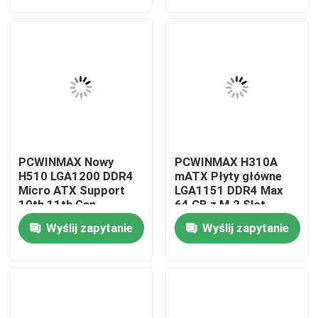
O nas
Wycieczka po fabryce
Kontrola jakości
PCWINMAX Nowy
PCWINMAX H310A
Skontaktuj się z nami
H510 LGA1200 DDR4
mATX Płyty główne
Micro ATX Support
LGA1151 DDR4 Max
10th 11th Gen
64 GB z M.2 Slot
Procesory OEM ODM
Support Core i3 i5 i7
Poprosić o wycenę
Wyślij zapytanie
Wyślij zapytanie
Custom Logo
6-9th Gen OEM ODM
Wholesale
Karty graficzne do gier
Górnicza karta graficzna