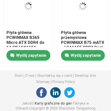
Płyta główna do gier
Pamięć RAM laptopa
Płyta główna
Płyta główna
PCWINMAX B365
przemysłowa
Micro ATX DDR4 do
PCWINMAX B75 mATX
Płyta główna Intel do komputera
64 GB LGA1151
– LGA1155 DDR3 Dual
Obsługuje procesory
Channel do 16 GB z
Wyślij zapytanie
Wyślij zapytanie
i3/i5/i7 8. i 9. generacji
SATA 3.0, M.2, VGA,
Karta graficzna z wieloma wyświetlaczami
HD i LPT
Karta graficzna MXM
Dom
O nas
Skontaktuj się z nami
Desktop Site
Sitemap
Privacy Policy
Pamięć RAM do komputerów stacjonarnych
Jakość
Karty graficzne do gier
Fabryka w
Płyta ITX
Chinach.Copyright © 2026 Shenzhen Tengyatong