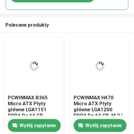
Polecane produkty
Dom
PCWINMAX B365
PCWINMAX H470
Micro ATX Płyty
Micro ATX Płyty
główne LGA1151
główne LGA1200
Produkty
DDR4 Do 64 GB
DDR4 Do 64 GB, M.2 i
Wspiera 8th & 9th Gen
PCIe 3.0, Wspiera
Wyślij zapytanie
Wyślij zapytanie
i3/i5/i7 procesory
procesory Intel 10th &
Filmy
Wspierają hurtowo
11th Gen