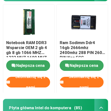
Notebook RAM DDR3
Ram Sodimm Ddr4
Wsparcie OEM 2 gb 4
16gb 2666mhz
gb 8 gb 1066 MHZ
2400mhz 288 PIN 260
1333 MHZ 1600 MHZ
PIN Non ECC
Pamięć
Najlepsza cena
Najlepsza cena
Skontaktuj się z
Skontaktuj się z
nami
nami
Płyta główna Intel do komputera
(85)