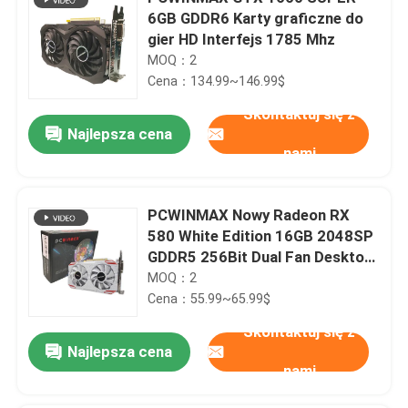
6GB GDDR6 Karty graficzne do
gier HD Interfejs 1785 Mhz
MOQ：2
Cena：134.99~146.99$
Skontaktuj się z
Najlepsza cena
nami
PCWINMAX Nowy Radeon RX
580 White Edition 16GB 2048SP
GDDR5 256Bit Dual Fan Desktop
Graphics Card z HD DVI DP Port
MOQ：2
GPU
Cena：55.99~65.99$
Skontaktuj się z
Najlepsza cena
nami