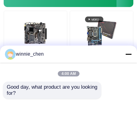
winnie_chen
LGA 1151 Socket DDR4
Zintegrowana płyta
Intel PC Płyta główna
główna H61 Socket
H310 do gier I7 8700
1155 Intel H61 płyta
4:00 AM
główna DDR4 DDR3
Najlepsza cena
Najlepsza cena
Good day, what product are you looking 
for?
Skontaktuj się z
Skontaktuj się z
nami
nami
Zobacz więcej