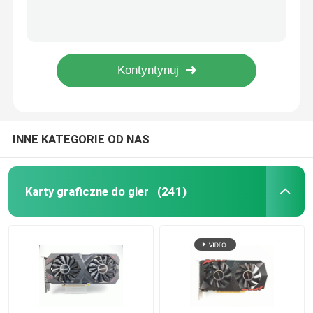
Karty graficzne do gier 16 Nm GTX 1060 3 GB 5 GB GDDR5 192 Bit Obsługa HDCP 400 W
12 nanometrów GPU GTX 1660 Ti SUPER 6 GB 192 bity 1530 MHz 2001 MHz
Płyta główna do gier
Karta graficzna PCWINMAX RTX RTX 3060ti 8 GB podwójne wentylatory 12Pin 220 W HDM1/DP na komputer stacjonarny
Karta graficzna CUDA Core 2304 PC 12 nm RTX 2060 6 GB DDR6 Przepustowość 336,0 Gb/s
Pamięć RAM laptopa
GTX 1660 SUPER górnicza karta graficzna Hynix 1710Mhz 120W HMDI DVI DP
Płyta główna Intel do komputera
INNE KATEGORIE OD NAS
Karta graficzna z wieloma wyświetlaczami
Karty graficzne do gier
(241)
Karta graficzna MXM
Pamięć RAM do komputerów stacjonarnych
Płyta ITX