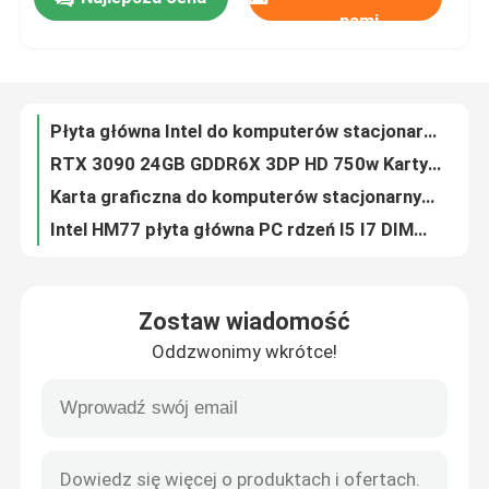
Płyta główna Intel do komputerów stacjonarnych H410 DDR4 LGA 1200 z podwójnym kanałem pamięci, pojemność 32 GB
nami
RTX 3090 24GB GDDR6X 3DP HD 750w Karty graficzne do gier 3*8 Pin 384 Bit
O nas
Karta graficzna do komputerów stacjonarnych NVIDIA HD7450 HD 6450 HD 6570 DDR3 2 GB DirectX 11
Intel HM77 płyta główna PC rdzeń I5 I7 DIMM 16G PGA989 1066 1333 1600 SDRAM
Wycieczka po fabryce
Gamingowa płyta główna do laptopa Intel HM76 obsługuje 4 złącza SATA PGA 989 Micro-ATX
Komputerowe karty graficzne GTX1050 2 GB DDR5 128-bitowe podwójne wentylatory PCI Express 3.0 X16
28nm GM107 karty graficzne do gier GM107 GTX750Ti 4GB 1020MHz 1085MHz 640 rdzeń CUDA
Kontrola jakości
Karta graficzna AMD do gier RX 6500XT 4 GB NON LHR 64-bitowa GDDR6 Displayport 8 pinów
RX 560 4 GB 128-bitowy GDDR5 Karty graficzne do gier 1216 MHz OEM ODM
Skontaktuj się z nami
Komputer 16 GB Chipset Intel X58 Płyta główna LGA 1366 Zintegrowana
Zostaw wiadomość
RTX 3060M 6gb 192bit 49+MH/S górnicza karta graficzna NON LHR 220-240V
Poprosić o wycenę
Oddzwonimy wkrótce!
Płyta główna Intel G41 Xeon 2x1,5 V DDR3 i DDR2 Ram DIMM 8 GB
PCWINMAX Karta graficzna do gier AMD LP RX550 DDR5 Karta graficzna 4 GB 128-bitowy DVI HD
Karty graficzne do gier
HD6570 HD7450 HD6450 NVIDIA Multi Display Karta graficzna 2GB 256bit
Placa De Video Kolorowy GTX 950 2GB 4GB GDDR5 128bit Wsparcie Próbka DP DVI HD
Górnicza karta graficzna