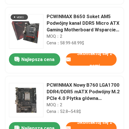
PCWINMAX B650 Soket AM5
Podwójny kanał DDR5 Micro ATX
Gaming Motherboard Wsparcie
R7 R8 R9 Procesory
MOQ：2
Cena：58.99-68.99$
Skontaktuj się z
Najlepsza cena
nami
PCWINMAX Nowy B760 LGA1700
Dom
DDR4/DDR5 mATX Podwójny M.2
PCIe 4.0 Płytka główna
Wsparcie 12 13 14 i3 i5 i7
MOQ：2
Produkty
Cena：52.8~54.8$
Skontaktuj się z
Filmy
Najlepsza cena