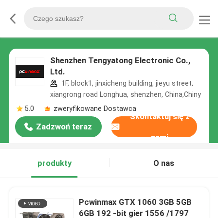
Shenzhen Tengyatong Electronic Co.,
Ltd.
1F, block1, jinxicheng building, jieyu street,
xiangrong road Longhua, shenzhen, China,Chiny
5.0
zweryfikowane Dostawca
Skontaktuj się z
Zadzwoń teraz
nami
produkty
O nas
Pcwinmax GTX 1060 3GB 5GB
6GB 192 -bit gier 1556 /1797