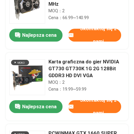
MHz
MOQ：2
Cena：66.99~140.99
Skontaktuj się z
Najlepsza cena
nami
Karta graficzna do gier NVIDIA
GT730 GT730K 1G 2G 128Bit
GDDR3 HD DVI VGA
MOQ：2
Cena：19.99~59.99
Skontaktuj się z
Najlepsza cena
nami
PCWINMAX GTX 1660 SUPER