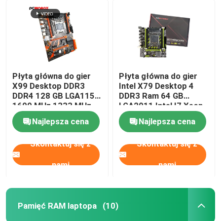
Płyta główna do gier
Płyta główna do gier
X99 Desktop DDR3
Intel X79 Desktop 4
DDR4 128 GB LGA1155
DDR3 Ram 64 GB
1600 MHz 1333 MHz
LGA2011 Intel I7 Xeon
2011
Najlepsza cena
Najlepsza cena
Skontaktuj się z
Skontaktuj się z
nami
nami
Pamięć RAM laptopa
(10)