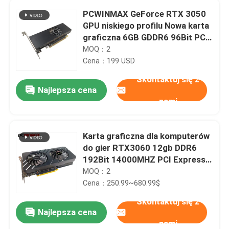
PCWINMAX GeForce RTX 3050
GPU niskiego profilu Nowa karta
graficzna 6GB GDDR6 96Bit PCIe
4.0 HD DP Output dla PC
MOQ：2
Cena：199 USD
Skontaktuj się z
Najlepsza cena
nami
Karta graficzna dla komputerów
do gier RTX3060 12gb DDR6
192Bit 14000MHZ PCI Express
4.0
MOQ：2
Cena：250.99~680.99$
Skontaktuj się z
Najlepsza cena
nami