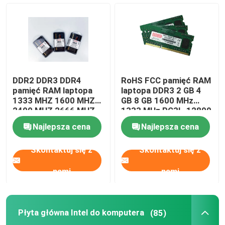
DDR2 DDR3 DDR4
RoHS FCC pamięć RAM
pamięć RAM laptopa
laptopa DDR3 2 GB 4
1333 MHZ 1600 MHZ
GB 8 GB 1600 MHz
2400 MHZ 2666 MHZ
1333 MHz PC3L-12800
Najlepsza cena
Najlepsza cena
Skontaktuj się z
Skontaktuj się z
nami
nami
Płyta główna Intel do komputera
(85)