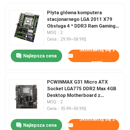
Płyta główna komputera
stacjonarnego LGA 2011 X79
Obsługa 4 * DDR3 Ram Gaming
Board 64 GB
MOQ：2
Cena：29.99~58.99$
Skontaktuj się z
Najlepsza cena
nami
PCWINMAX G31 Micro ATX
Socket LGA775 DDR2 Max 4GB
Desktop Motherboard z
zestawem CPU serii E5
MOQ：2
Cena：35.99~50.99$
Skontaktuj się z
Najlepsza cena