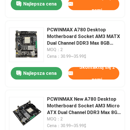
Najlepsza cena
nami
PCWINMAX A780 Desktop
Motherboard Socket AM3 MATX
Dual Channel DDR3 Max 8GB
RAM Computer Motherboard for
MOQ：2
Office and Home Computing
Cena：30.99~35.99$
Skontaktuj się z
Najlepsza cena
nami
PCWINMAX New A780 Desktop
Motherboard Socket AM3 Micro
ATX Dual Channel DDR3 Max 8GB
RAM Mainboard for Office
MOQ：2
Cena：30.99~35.99$