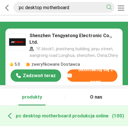
Shenzhen Tengyatong Electronic Co.,
Ltd.
1F, block1, jinxicheng building, jieyu street,
xiangrong road Longhua, shenzhen, China,Chiny
5.0
zweryfikowane Dostawca
Skontaktuj się z
Zadzwoń teraz
nami
produkty
O nas
pc desktop motherboard produkcja online
(100)