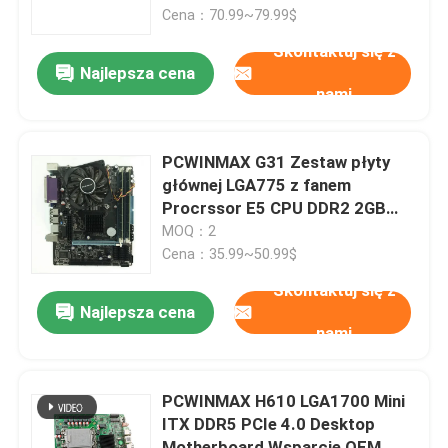
Cena：70.99~79.99$
Skontaktuj się z
O nas
Najlepsza cena
nami
Wycieczka po fabryce
PCWINMAX G31 Zestaw płyty
Kontrola jakości
głównej LGA775 z fanem
Procrssor E5 CPU DDR2 2GB
RAM x 2 Desktop Motherboard
MOQ：2
Skontaktuj się z nami
Combo
Cena：35.99~50.99$
Skontaktuj się z
Poprosić o wycenę
Najlepsza cena
nami
Karty graficzne do gier
PCWINMAX H610 LGA1700 Mini
ITX DDR5 PCIe 4.0 Desktop
Górnicza karta graficzna
Motherboard Wsparcie OEM