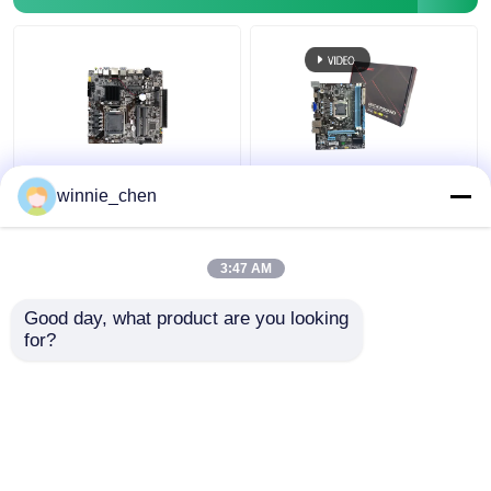
LGA 1151 Socket DDR4
Zintegrowana płyta
winnie_chen
Intel PC Płyta główna
główna H61 Socket
H310 do gier I7 8700
1155 Intel H61 płyta
główna DDR4 DDR3
3:47 AM
Najlepsza cena
Najlepsza cena
Good day, what product are you looking 
for?
Skontaktuj się z
Skontaktuj się z
nami
nami
Zobacz więcej