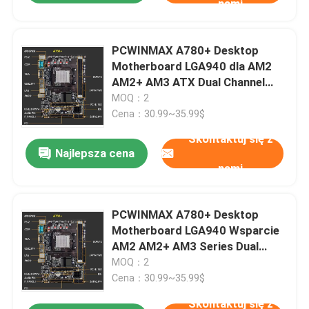
nami
PCWINMAX A780+ Desktop
Motherboard LGA940 dla AM2
AM2+ AM3 ATX Dual Channel
DDR3 Komputer Motherboard
MOQ：2
Cena：30.99~35.99$
Skontaktuj się z
Najlepsza cena
nami
PCWINMAX A780+ Desktop
Motherboard LGA940 Wsparcie
AM2 AM2+ AM3 Series Dual
Channel DDR3 Desktop
MOQ：2
Mainboard
Cena：30.99~35.99$
Skontaktuj się z