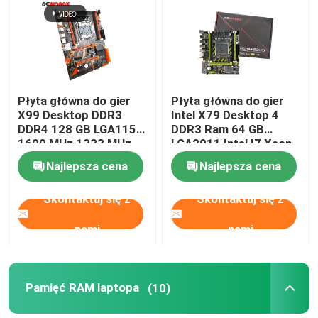
Płyta główna do gier
Płyta główna do gier
X99 Desktop DDR3
Intel X79 Desktop 4
DDR4 128 GB LGA1155
DDR3 Ram 64 GB
1600 MHz 1333 MHz
LGA2011 Intel I7 Xeon
2011
Najlepsza cena
Najlepsza cena
Skontaktuj się z
Skontaktuj się z
nami
nami
Pamięć RAM laptopa
(10)