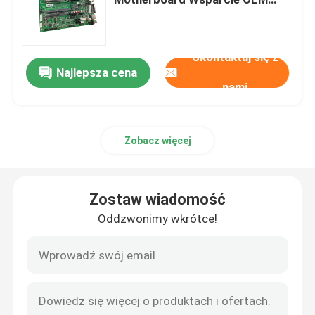
ODM
Płyta główna do gier
Skontaktuj się z
Najlepsza cena
Pamięć RAM laptopa
nami
Płyta główna Intel do komputera
Zobacz więcej
Karta graficzna z wieloma wyświetlaczami
Zostaw wiadomość
Karta graficzna MXM
Oddzwonimy wkrótce!
Pamięć RAM do komputerów stacjonarnych
Płyta ITX