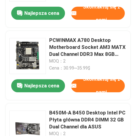
Skontaktuj się z
Najlepsza cena
nami
PCWINMAX A780 Desktop
Motherboard Socket AM3 MATX
Dual Channel DDR3 Max 8GB
RAM Computer Motherboard for
MOQ：2
Office and Home Computing
Cena：30.99~35.99$
Skontaktuj się z
Najlepsza cena
nami
Dom
B450M-A B450 Desktop Intel PC
Produkty
Płyta główna DDR4 DIMM 32 GB
Dual Channel dla ASUS
Filmy
MOQ：2