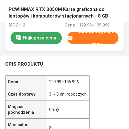
PCWINMAX RTX 3050M Karta graficzna do
laptopów i komputerów stacjonarnych - 8 GB
GDDR6 128-bitowa z portem wideo HD Display
MOQ：2
Cena：129.99~135.99$
Port
Skontaktuj się z
Najlepsza cena
nami
OPIS PRODUKTU
Cena
129.99~135.99$
Czas dostawy
3 ~ 8 dni roboczych
Miejsce
Chiny
pochodzenia
Minimalne
2