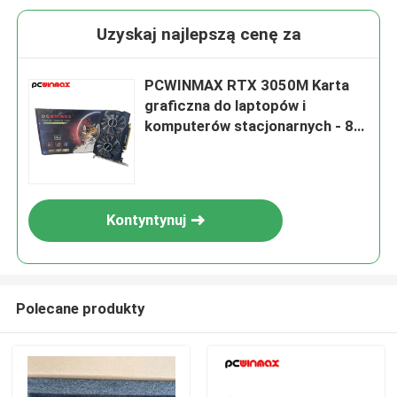
Uzyskaj najlepszą cenę za
PCWINMAX RTX 3050M Karta
graficzna do laptopów i
komputerów stacjonarnych - 8
GB GDDR6 128-bitowa z portem
wideo HD Display Port
Kontyntynuj
Polecane produkty