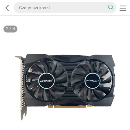
2
/
4