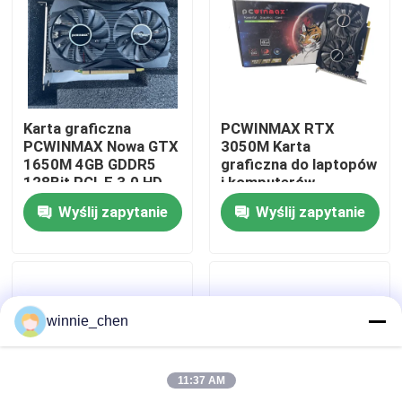
Karta graficzna
PCWINMAX RTX
PCWINMAX Nowa GTX
3050M Karta
1650M 4GB GDDR5
graficzna do laptopów
128Bit PCI-E 3.0 HD
i komputerów
DP Wyjście GPU do
stacjonarnych - 8 GB
Wyślij zapytanie
Wyślij zapytanie
sprzedaży hurtowej i
GDDR6 128-bitowa z
na zamówienie
portem wideo HD
Display Port
Dom
winnie_chen
Produkty
11:37 AM
Filmy