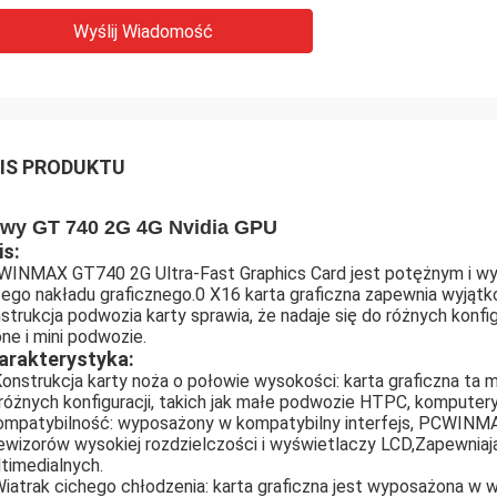
Wyślij Wiadomość
IS PRODUKTU
wy GT 740 2G 4G Nvidia GPU
is:
INMAX GT740 2G Ultra-Fast Graphics Card jest potężnym i w
ego nakładu graficznego.0 X16 karta graficzna zapewnia wyjątko
strukcja podwozia karty sprawia, że nadaje się do różnych konfi
one i mini podwozie.
arakterystyka:
Konstrukcja karty noża o połowie wysokości: karta graficzna ta
różnych konfiguracji, takich jak małe podwozie HTPC, komputery 
mpatybilność: wyposażony w kompatybilny interfejs, PCWIN
ewizorów wysokiej rozdzielczości i wyświetlaczy LCD,Zapewniaj
timedialnych.
Wiatrak cichego chłodzenia: karta graficzna jest wyposażona w w