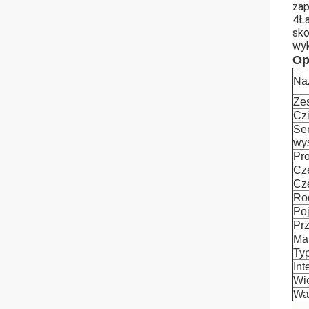
zap
4Ła
sko
wy
Op
Na
Ze
Czi
Se
wy
Pro
Czę
Czę
Ro
Po
Pr
Ma
Typ
Int
Wi
Wa