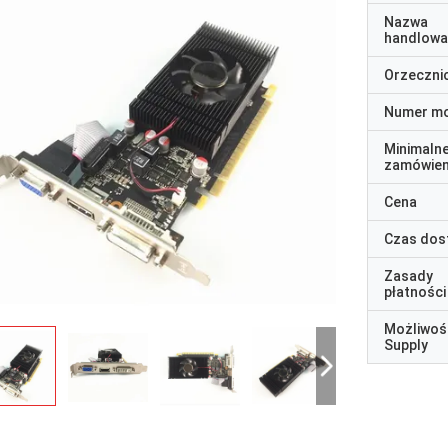
Nazwa
handlowa
Orzeczni
Numer m
Minimaln
zamówien
Cena
Czas dos
Zasady
płatności
Możliwoś
Supply