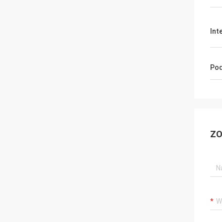
Int
Pod
ZO