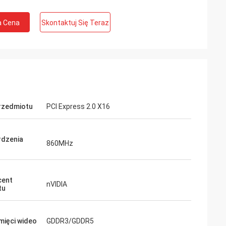
a Cena
Skontaktuj Się Teraz
rzedmiotu
PCI Express 2.0 X16
rdzenia
860MHz
cent
nVIDIA
tu
mięci wideo
GDDR3/GDDR5