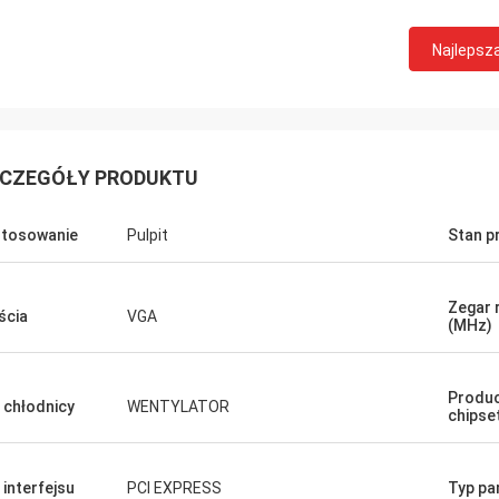
STS Recykling
Najlepsz
 dobra firma!! Mają najlepszy
t w najlepszej cenie!
CZEGÓŁY PRODUKTU
tosowanie
Pulpit
Stan p
Zegar 
ścia
VGA
(MHz)
Produ
 chłodnicy
WENTYLATOR
chipse
 interfejsu
PCI EXPRESS
Typ pa