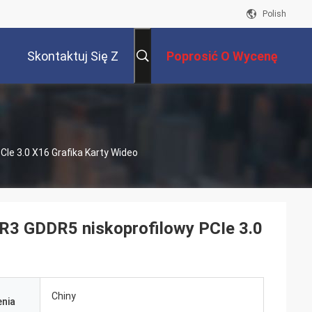
Polish
Skontaktuj Się Z
Poprosić O Wycenę
Nami
e 3.0 X16 Grafika Karty Wideo
 GDDR5 niskoprofilowy PCIe 3.0
Chiny
nia