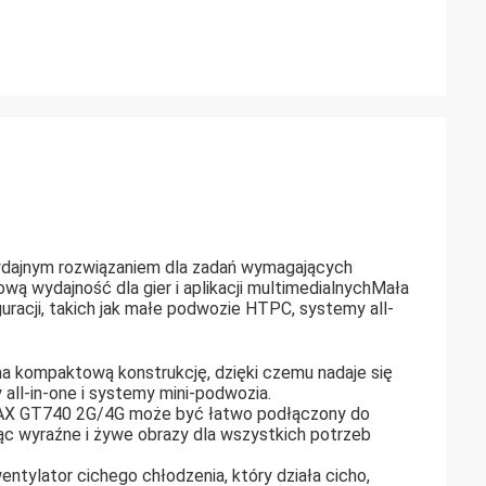
ydajnym rozwiązaniem dla zadań wymagających
wą wydajność dla gier i aplikacji multimedialnychMała
guracji, takich jak małe podwozie HTPC, systemy all-
 ma kompaktową konstrukcję, dzięki czemu nadaje się
all-in-one i systemy mini-podwozia.
MAX GT740 2G/4G może być łatwo podłączony do
ąc wyraźne i żywe obrazy dla wszystkich potrzeb
entylator cichego chłodzenia, który działa cicho,