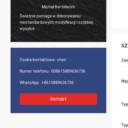
Michał Bertołacini
Świetnie pomaga w dokonywaniu
Bardzo
niestandardowych modyfikacji i szybkiej
produk
wysyłce
SZ
Osoba kontaktowa :
chen
Zas
Numer telefonu :
008615889636736
Wyj
WhatsApp :
+8615889636736
Kontakt
Typ
Typ