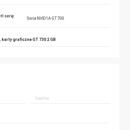
tl serię
Seria NVID1A GT700
,
karty graficzne GT 730 2 GB