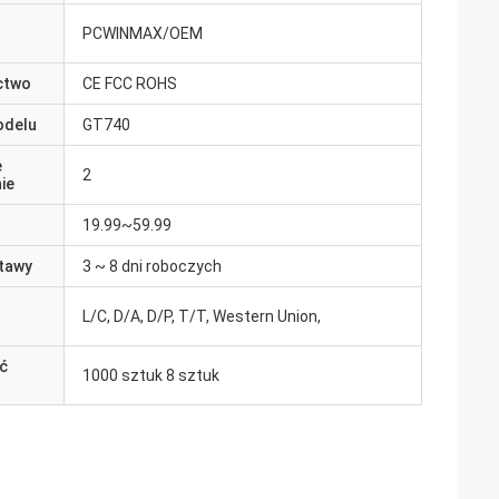
PCWINMAX/OEM
ctwo
CE FCC ROHS
odelu
GT740
e
2
ie
19.99~59.99
tawy
3 ~ 8 dni roboczych
L/C, D/A, D/P, T/T, Western Union,
ć
1000 sztuk 8 sztuk