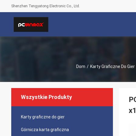
Shenzhen Tengyatong Electronic Co., Ltd.
Dom
/
Karty Graficzne Do Gier
Wszystkie Produkty
P
x1
Karty graficzne do gier
Górnicza karta graficzna