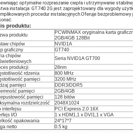
ewniając optymalne rozpraszanie ciepła i utrzymywanie stabilne
twa instalacja: GT740 2G jest zaprojektowany dla wygody użyt
mplikowanych procedur instalacyjnych.Oferuje bezproblemowy p
konać.
is produktu:
PCWINMAX oryginalna karta grafic
zwa produktu
2GB/4GB 128Bit
staw chipów
NVID1A
p graficzny
GT740
ria chipów
Seria NVID1A GT700
świetleniowych
ces produkcji
28nm
stotliwość rdzenia
800 MHz
stotliwość pamięci
3200 MHz
dzaj pamięci
DDR3/DDR5
jemność pamięci
2GB/4GB
zepustowość pamięci
128 bitów
ksymalna rozdzielczość
2048X1024
 interfejsu
PCI Express 2.0 16X
erfejs I/O
1 x HDM1,1 x DVI1,1 x VGA
elkość opakowania
24*17*7
ga netto
0.5 kg