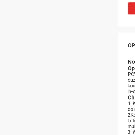
OP
No
Op
PCW
duż
kon
in-
Ch
1. 
do 
2Ko
tel
mul
3. 