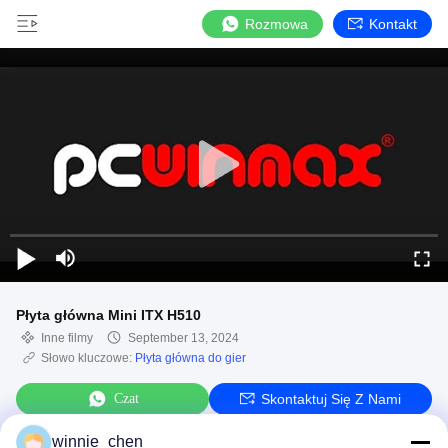
Rozmowa
Kontakt
Płyta główna Mini ITX H510
Inne filmy
September 13, 2024
Słowo kluczowe:
Płyta główna do gier
Czat
Skontaktuj Się Z Nami
winnie_chen