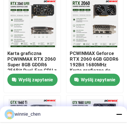
O nas
Wycieczka po fabryce
Kontrola jakości
Karta graficzna
PCWINMAX Geforce
PCWINMAX RTX 2060
RTX 2060 6GB GDDR6
Super 8GB GDDR6
192Bit 1680MHz
Skontaktuj się z nami
256Bit Dual-Fan GPU z
Karta graficzna do
HD + 3DP Ray Tracing
gier z dwoma
Wyślij zapytanie
Wyślij zapytanie
dla PC do gier OEM
wentylatorami z
Wholesale
HD/DP/DVI
Poprosić o wycenę
Karty graficzne do gier
winnie_chen
Górnicza karta graficzna