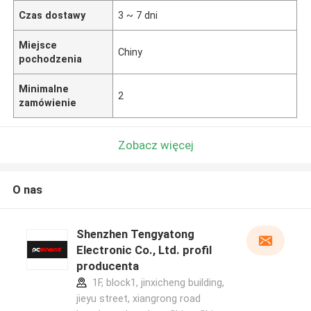
Czas dostawy
3 ~ 7 dni
Miejsce
Chiny
pochodzenia
Minimalne
2
zamówienie
Zobacz więcej
O nas
Shenzhen Tengyatong
Electronic Co., Ltd. profil
producenta
1F, block1, jinxicheng building,
jieyu street, xiangrong road