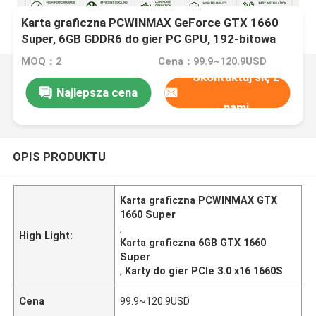
Karta graficzna PCWINMAX GeForce GTX 1660
Super, 6GB GDDR6 do gier PC GPU, 192-bitowa
karta wideo PCIe 3.0 x16 1660S do gier
MOQ：2
Cena：99.9~120.9USD
Skontaktuj się z
Najlepsza cena
nami
OPIS PRODUKTU
Karta graficzna PCWINMAX GTX
1660 Super
,
High Light:
Karta graficzna 6GB GTX 1660
Super
,
Karty do gier PCIe 3.0 x16 1660S
Cena
99.9~120.9USD