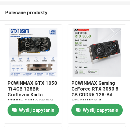
Polecane produkty
PCWINMAX GTX 1050
PCWINMAX Gaming
Ti 4GB 128Bit
GeForce RTX 3050 8
Dom
Graficzna Karta
GB GDDR6 128-Bit
GDDR5 GPU o niskiej
HD/DP PCIe 4
mocy z wyjściem HD
Podwójne wentylatory
Wyślij zapytanie
Wyślij zapytanie
Produkty
DP DVI
Karta graficzna do
gier komputerowych
Filmy