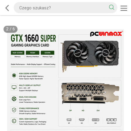
2
/
6