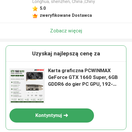
Longhua, shenzhen, China ,Chiny
5.0
zweryfikowane Dostawca
Zobacz więcej
Uzyskaj najlepszą cenę za
Karta graficzna PCWINMAX
GeForce GTX 1660 Super, 6GB
GDDR6 do gier PC GPU, 192-
bitowa karta wideo PCIe 3.0 x16
1660S do gier
Kontyntynuj