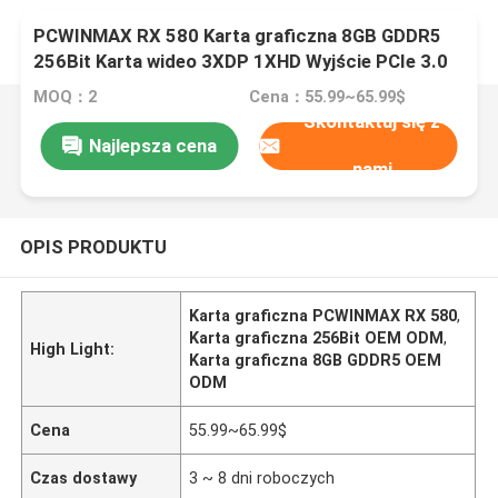
PCWINMAX RX 580 Karta graficzna 8GB GDDR5
256Bit Karta wideo 3XDP 1XHD Wyjście PCIe 3.0
Dual Fan Oryginal OEM ODM GPU
MOQ：2
Cena：55.99~65.99$
Skontaktuj się z
Najlepsza cena
nami
OPIS PRODUKTU
Karta graficzna PCWINMAX RX 580
,
Karta graficzna 256Bit OEM ODM
,
High Light:
Karta graficzna 8GB GDDR5 OEM
ODM
Cena
55.99~65.99$
Czas dostawy
3 ~ 8 dni roboczych