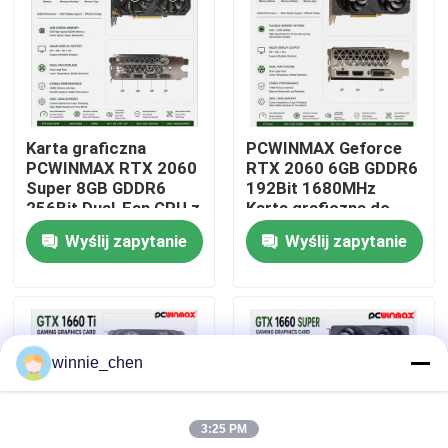
O nas
Wycieczka po fabryce
Karta graficzna
PCWINMAX Geforce
PCWINMAX RTX 2060
RTX 2060 6GB GDDR6
Kontrola jakości
Super 8GB GDDR6
192Bit 1680MHz
256Bit Dual-Fan GPU z
Karta graficzna do
HD + 3DP Ray Tracing
gier z dwoma
Wyślij zapytanie
Wyślij zapytanie
Skontaktuj się z nami
dla PC do gier OEM
wentylatorami z
Wholesale
HD/DP/DVI
Poprosić o wycenę
winnie_chen
Karty graficzne do gier
3:25 PM
Górnicza karta graficzna