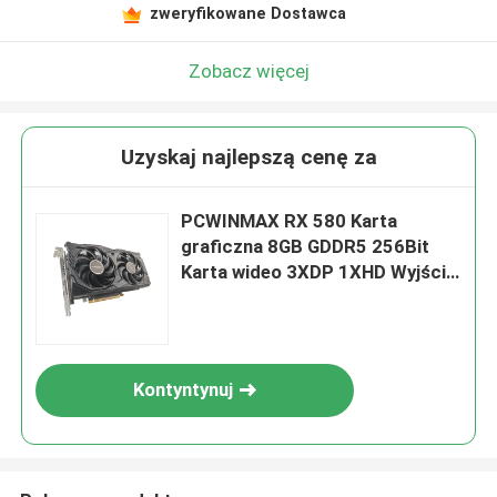
zweryfikowane Dostawca
Zobacz więcej
Uzyskaj najlepszą cenę za
PCWINMAX RX 580 Karta
graficzna 8GB GDDR5 256Bit
Karta wideo 3XDP 1XHD Wyjście
PCIe 3.0 Dual Fan Oryginal OEM
ODM GPU
Kontyntynuj