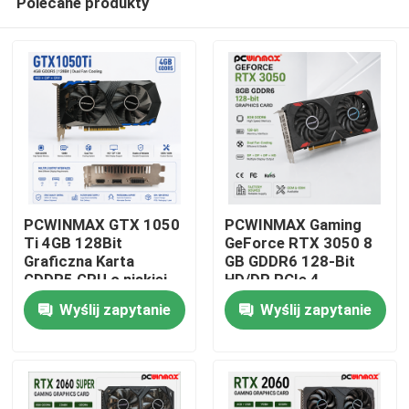
Polecane produkty
PCWINMAX GTX 1050
PCWINMAX Gaming
Ti 4GB 128Bit
GeForce RTX 3050 8
Graficzna Karta
GB GDDR6 128-Bit
GDDR5 GPU o niskiej
HD/DP PCIe 4
Dom
mocy z wyjściem HD
Podwójne wentylatory
Wyślij zapytanie
Wyślij zapytanie
DP DVI
Karta graficzna do
gier komputerowych
Produkty
Filmy