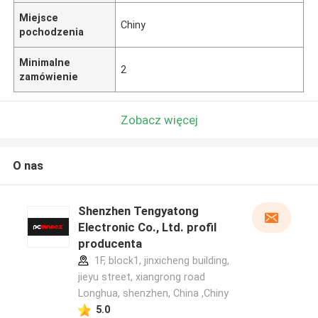
Miejsce
Chiny
pochodzenia
Minimalne
2
zamówienie
Zobacz więcej
O nas
Shenzhen Tengyatong
Electronic Co., Ltd. profil
producenta
1F, block1, jinxicheng building,
jieyu street, xiangrong road
Longhua, shenzhen, China ,Chiny
5.0