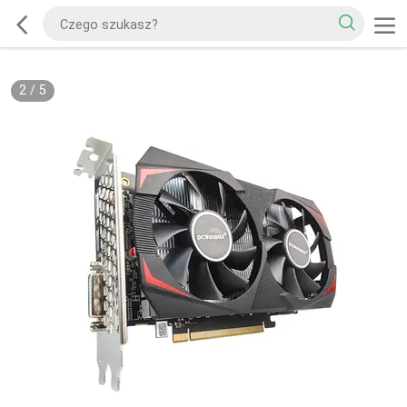
2
/
5