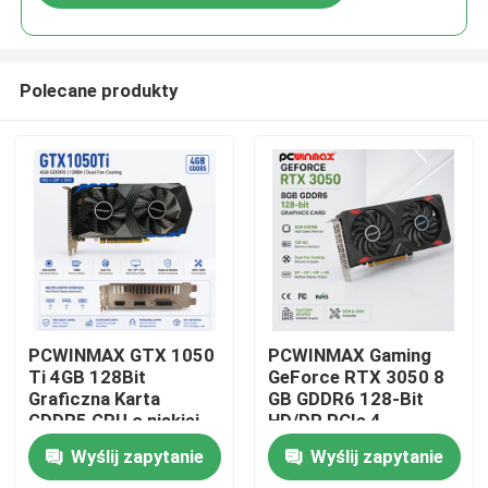
Polecane produkty
Dom
PCWINMAX GTX 1050
PCWINMAX Gaming
Ti 4GB 128Bit
GeForce RTX 3050 8
Graficzna Karta
GB GDDR6 128-Bit
Produkty
GDDR5 GPU o niskiej
HD/DP PCIe 4
mocy z wyjściem HD
Podwójne wentylatory
Wyślij zapytanie
Wyślij zapytanie
DP DVI
Karta graficzna do
Filmy
gier komputerowych