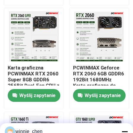
O nas
Wycieczka po fabryce
Kontrola jakości
Karta graficzna
PCWINMAX Geforce
Skontaktuj się z nami
PCWINMAX RTX 2060
RTX 2060 6GB GDDR6
Super 8GB GDDR6
192Bit 1680MHz
256Bit Dual-Fan GPU z
Karta graficzna do
HD + 3DP Ray Tracing
gier z dwoma
Poprosić o wycenę
Wyślij zapytanie
Wyślij zapytanie
dla PC do gier OEM
wentylatorami z
Wholesale
HD/DP/DVI
Karty graficzne do gier
Górnicza karta graficzna
winnie_chen