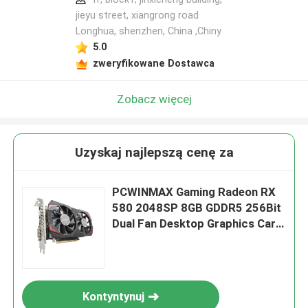
jieyu street, xiangrong road
Longhua, shenzhen, China ,Chiny
5.0
zweryfikowane Dostawca
Zobacz więcej
Uzyskaj najlepszą cenę za
PCWINMAX Gaming Radeon RX
580 2048SP 8GB GDDR5 256Bit
Dual Fan Desktop Graphics Card
z HD DVI DP Port
Kontyntynuj