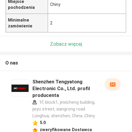
Miejsce
Chiny
pochodzenia
Minimalne
2
zamówienie
Zobacz więcej
O nas
Shenzhen Tengyatong
Electronic Co., Ltd. profil
producenta
1F, block1, jinxicheng building,
jieyu street, xiangrong road
Longhua, shenzhen, China ,Chiny
5.0
zweryfikowane Dostawca