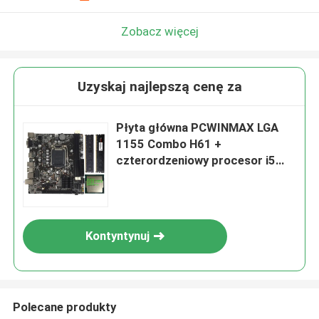
Zobacz więcej
Uzyskaj najlepszą cenę za
Płyta główna PCWINMAX LGA
1155 Combo H61 +
czterordzeniowy procesor i5
3470 + 16 GB DDR3 RAM +
zestaw wentylatorów
Kontyntynuj
Polecane produkty