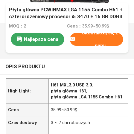
Płyta główna PCWINMAX LGA 1155 Combo H61 +
czterordzeniowy procesor i5 3470 + 16 GB DDR3
RAM + zestaw wentylatorów
MOQ：2
Cena：35.99~50.99$
Skontaktuj się z
Najlepsza cena
nami
OPIS PRODUKTU
H61 MXL3.0 USB 3.0
,
High Light:
płyta główna H61
,
płyta główna LGA 1155 Combo H61
Cena
35.99~50.99$
Czas dostawy
3 ~ 7 dni roboczych