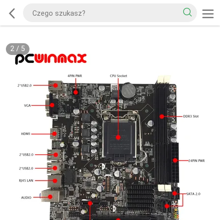
2
/
5