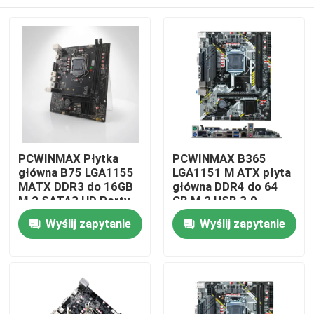
PCWINMAX Płytka
PCWINMAX B365
główna B75 LGA1155
LGA1151 M ATX płyta
MATX DDR3 do 16GB
główna DDR4 do 64
M.2 SATA3 HD Porty
GB M.2 USB 3.0
VGA Płytka
obsługa procesorów
Dom
Wyślij zapytanie
Wyślij zapytanie
stacjonarna dla
8. 9. generacji OEM
komputerów
hurtownia
biurowych i systemów
Produkty
biznesowych
Filmy