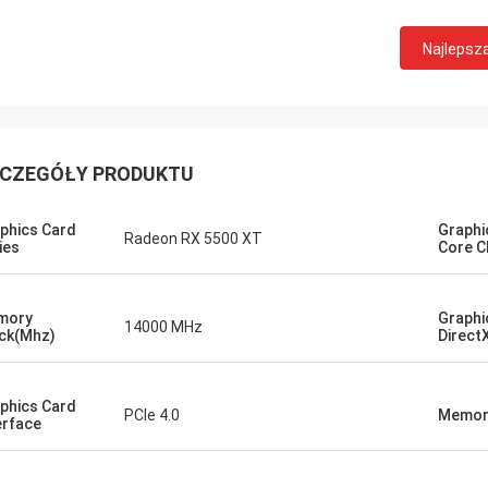
STS Recykling
Najlepsz
 dobra firma!! Mają najlepszy
t w najlepszej cenie!
CZEGÓŁY PRODUKTU
phics Card
Graphi
Radeon RX 5500 XT
ies
Core C
mory
Graphi
14000 MHz
ck(Mhz)
Direct
phics Card
PCIe 4.0
Memory
erface