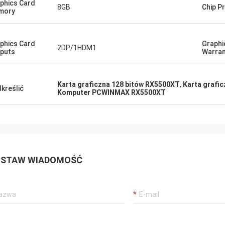
phics Card
8GB
Chip P
mory
phics Card
Graphi
2DP/1HDM1
puts
Warran
Karta graficzna 128 bitów RX5500XT
,
Karta graf
kreślić
Komputer PCWINMAX RX5500XT
STAW WIADOMOŚĆ