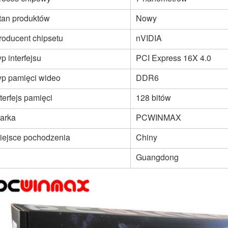
tan produktów
Nowy
roducent chipsetu
nVIDIA
yp interfejsu
PCI Express 16X 4.0
yp pamięci wideo
DDR6
nterfejs pamięci
128 bitów
arka
PCWINMAX
iejsce pochodzenia
Chiny
Guangdong