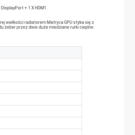
 DisplayPort + 1 X HDM1.
j wielkości radiatorem.Matryca GPU styka się z
du żeber przez dwie duże miedziane rurki cieplne.