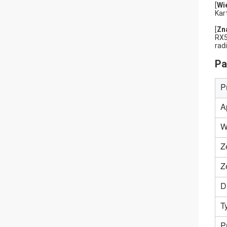
[
Wi
Kar
[
Zn
RX5
rad
Pa
P
A
W
Z
Z
D
T
P