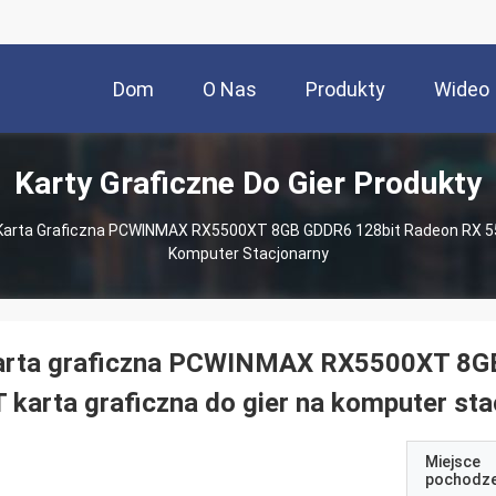
Dom
O Nas
Produkty
Wideo
Karty Graficzne Do Gier Produkty
Karta Graficzna PCWINMAX RX5500XT 8GB GDDR6 128bit Radeon RX 550
Komputer Stacjonarny
arta graficzna PCWINMAX RX5500XT 8GB
 karta graficzna do gier na komputer st
Miejsce
pochodze