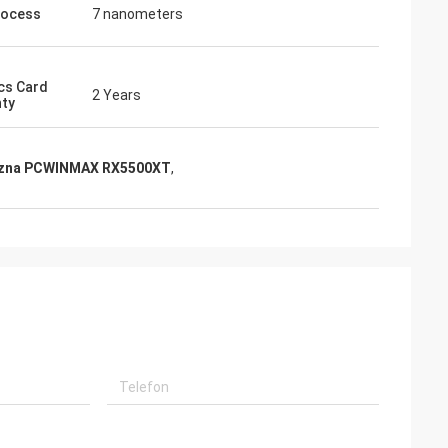
rocess
7 nanometers
cs Card
2 Years
ty
iczna PCWINMAX RX5500XT
,