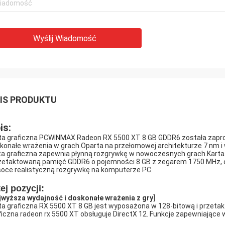
Wyślij Wiadomość
IS PRODUKTU
is:
ta graficzna PCWINMAX Radeon RX 5500 XT 8 GB GDDR6 została zapro
konałe wrażenia w grach.Oparta na przełomowej architekturze 7 nm 
ta graficzna zapewnia płynną rozgrywkę w nowoczesnych grach.Karta
rzetaktowaną pamięć GDDR6 o pojemności 8 GB z zegarem 1750 MHz, o
oce realistyczną rozgrywkę na komputerze PC.
ej pozycji:
jwyższa wydajność i doskonałe wrażenia z gry
]
ta graficzna RX 5500 XT 8 GB jest wyposażona w 128-bitową i przet
ficzna radeon rx 5500 XT obsługuje DirectX 12. Funkcje zapewniające