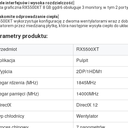
ele interfejsów i wysoka rozdzielczość
]
ta graficzna RX5500XT 8 GB ggdr6 obsługuje 3 monitory, w tym 2 porty
akomite odprowadzanie ciepła
]
500XT wykorzystuje konfigurację z dwoma wentylatorami wraz z dobre
iatorem przez miedzianą płytkę, która następnie wysyła ciepło do ukła
rametry produktu:
rzedmiot
RX5500XT
plikacja
Pulpit
yjścia
2DP/1HDM1
egar rdzenia (MHz)
1845MHz
egar pamięci (MHz)
14000MHz
irectX
DirectX 12
yp chłodnicy
Wentylator
roces chipowy
7 nanometrów