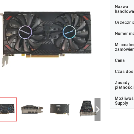
Nazwa
handlowa
Orzeczni
Numer m
Minimaln
zamówien
Cena
Czas dos
Zasady
płatności
Możliwoś
Supply