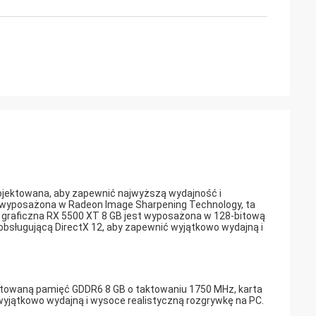
jektowana, aby zapewnić najwyższą wydajność i
i wyposażona w Radeon Image Sharpening Technology, ta
 graficzna RX 5500 XT 8 GB jest wyposażona w 128-bitową
bsługującą DirectX 12, aby zapewnić wyjątkowo wydajną i
aktowaną pamięć GDDR6 8 GB o taktowaniu 1750 MHz, karta
 wyjątkowo wydajną i wysoce realistyczną rozgrywkę na PC.