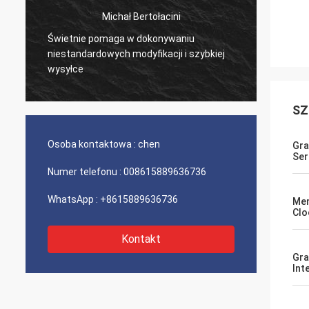
Michał Bertołacini
Świetnie pomaga w dokonywaniu
Bardzo
niestandardowych modyfikacji i szybkiej
produk
wysyłce
SZ
Osoba kontaktowa :
chen
Gra
Ser
Numer telefonu :
008615889636736
WhatsApp :
+8615889636736
Me
Clo
Kontakt
Gra
Int