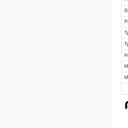
S
P
T
T
I
M
M