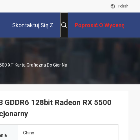
Polish
Skontaktuj Się Z
Poprosić O Wycenę
Nami
0 XT Karta Graficzna Do Gier Na
 GDDR6 128bit Radeon RX 5500
acjonarny
Chiny
nia