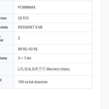
PCWINMAX
ctwo
CE FCC
odelu
RX5500XT 8 GB
e
2
ie
88.9$~92.9$
tawy
3 ~ 7 dni
L/C, D/A, D/P, T/T, Western Union,
ć
100 sztuk dziennie