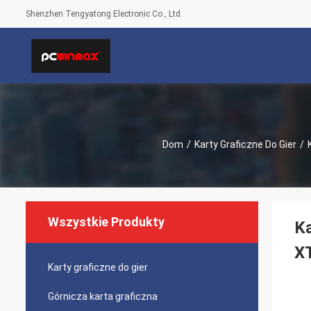
Shenzhen Tengyatong Electronic Co., Ltd.
Dom
/
Karty Graficzne Do Gier
/
Wszystkie Produkty
K
XT
Karty graficzne do gier
Górnicza karta graficzna