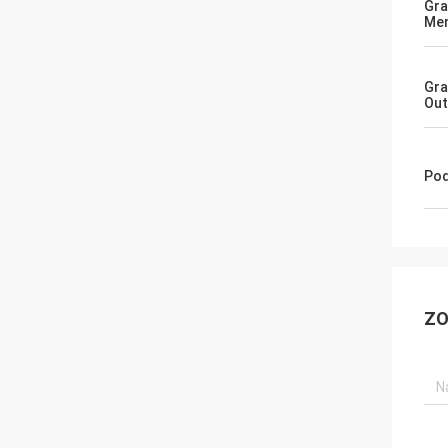
Gra
Me
Gra
Out
Pod
ZO