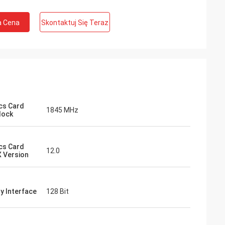
a Cena
Skontaktuj Się Teraz
cs Card
1845 MHz
lock
cs Card
12.0
X Version
 Interface
128 Bit