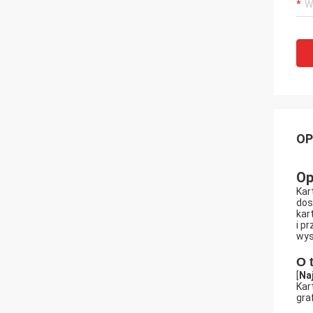
OP
Op
Kar
dos
kar
i p
wys
O t
[
Na
Kar
gra