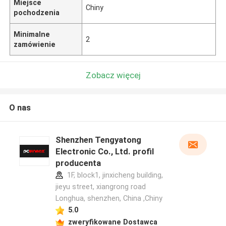
Miejsce
Chiny
pochodzenia
Minimalne
2
zamówienie
Zobacz więcej
O nas
Shenzhen Tengyatong
Electronic Co., Ltd. profil
producenta
1F, block1, jinxicheng building,
jieyu street, xiangrong road
Longhua, shenzhen, China ,Chiny
5.0
zweryfikowane Dostawca