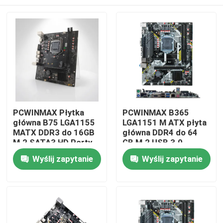
PCWINMAX Płytka
PCWINMAX B365
główna B75 LGA1155
LGA1151 M ATX płyta
MATX DDR3 do 16GB
główna DDR4 do 64
M.2 SATA3 HD Porty
GB M.2 USB 3.0
VGA Płytka
obsługa procesorów
Dom
Wyślij zapytanie
Wyślij zapytanie
stacjonarna dla
8. 9. generacji OEM
komputerów
hurtownia
biurowych i systemów
Produkty
biznesowych
Filmy