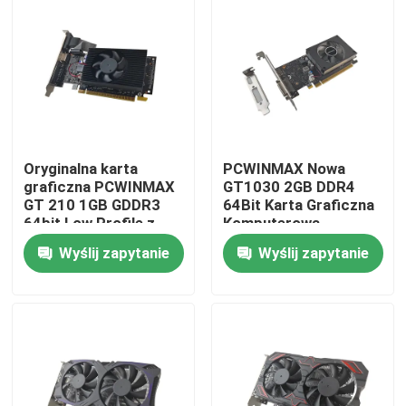
Oryginalna karta
PCWINMAX Nowa
graficzna PCWINMAX
GT1030 2GB DDR4
GT 210 1GB GDDR3
64Bit Karta Graficzna
64bit Low Profile z
Komputerowa
wyjściami HD VGA DVI,
Niskoprofilowa z
Wyślij zapytanie
Wyślij zapytanie
obsługa sprzedaży
Wyjściami HD DVI GPU
hurtowej OEM
do HTPC z Uchwytami
Dom
I/O
Produkty
Filmy