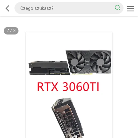
2
/
3