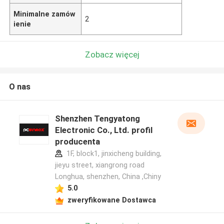
Minimalne zamów
2
ienie
Zobacz więcej
O nas
Shenzhen Tengyatong
Electronic Co., Ltd. profil
producenta
1F, block1, jinxicheng building,
jieyu street, xiangrong road
Longhua, shenzhen, China ,Chiny
5.0
zweryfikowane Dostawca