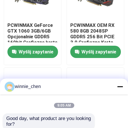
O nas
PCWINMAX GeForce
PCWINMAX OEM RX
GTX 1060 3GB/6GB
580 8GB 2048SP
Wycieczka po fabryce
Opcjonalnie GDDR5
GDDR5 256 Bit PCIE
160bit Graficzna karta
3.0 Graficzna Karta
do gier HD DP DVI
Graficzna Graficzna z
Wyślij zapytanie
Wyślij zapytanie
Kontrola jakości
Wyjście oryginalna
portami HD/DP/DVI
karta graficzna wideo
Wsparcie OEM ODM
Skontaktuj się z nami
winnie_chen
Poprosić o wycenę
9:05 AM
Karty graficzne do gier
Good day, what product are you looking 
for?
Górnicza karta graficzna
PCWINMAX OEM Nowa
PCWINMAX GeForce