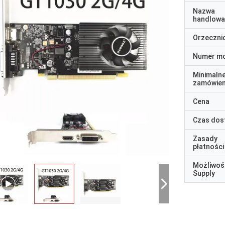
Nazwa
handlowa
Orzeczni
Numer m
Minimaln
zamówien
Cena
Czas dos
Zasady
płatności
Możliwoś
Supply