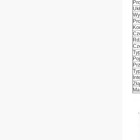
Pr
Ukł
Wyś
Pro
Ko
Czę
Rd
Czę
Ty
Po
Pr
Typ
Int
Złą
Ma