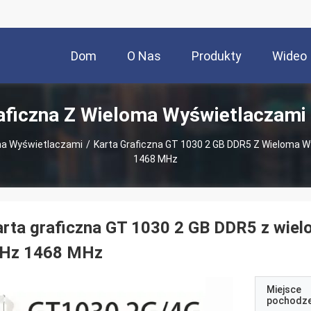
Dom
O Nas
Produkty
Wideo
aficzna Z Wieloma Wyświetlaczami
ma Wyświetlaczami
/
Karta Graficzna GT 1030 2 GB DDR5 Z Wieloma W
1468 MHz
rta graficzna GT 1030 2 GB DDR5 z wiel
Hz 1468 MHz
Miejsce
pochodze