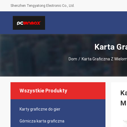
Shenzhen Tengyatong Electronic Co., Ltd.
Karta Gr
Dom
/
Karta Graficzna Z Wielo
Wszystkie Produkty
Ka
M
Karty graficzne do gier
Górnicza karta graficzna