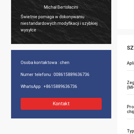
Michał Bertołacini
Świetnie pomaga w dokonywaniu
Bardzo
niestandardowych modyfikacji i szybkiej
produk
wysyłce
SZ
Osoba kontaktowa :
chen
Apl
Numer telefonu :
008615889636736
Zeg
WhatsApp :
+8615889636736
(MH
Kontakt
Pro
chi
Typ