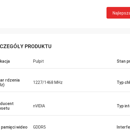
STS Recykling
Najlepsz
 dobra firma!! Mają najlepszy
t w najlepszej cenie!
CZEGÓŁY PRODUKTU
ikacja
Pulpit
Stan p
ar rdzenia
1227/1468 MHz
Typ ch
z)
ducent
nVIDIA
Typ int
psetu
 pamięci wideo
GDDR5
Interfe