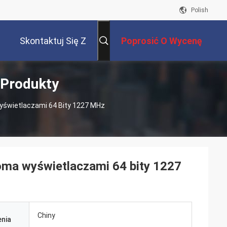
Polish
Skontaktuj Się Z
Poprosić O Wycenę
 Produkty
Nami
yświetlaczami 64 Bity 1227 MHz
oma wyświetlaczami 64 bity 1227
Chiny
nia