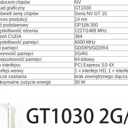
oducent chipów
NV
ad graficzny
GT1030
wietl serię chipów
Seria NV GT 10
ces produkcji
14 nm
d podstawowy
GP108-300
stotliwość rdzenia
1227/1468 MHz
zeń CUDA
384
stotliwość pamięci
6000 MHz
p pamięci
GDDR5/GDDR4
jemność pamięci
2G/4G
zepustowość pamięci
64-bitowy
 interfejsu
PCI Express 3.0 4X
erfejs we/wy
1 × interfejs HD, 1 × inter
cze zasilania
brak zewnętrznego złącza 
ksymalne zużycie energii
30 W