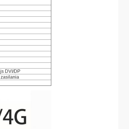
fejs DVI/DP
zasilania