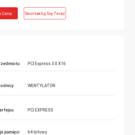
a Cena
Skontaktuj Się Teraz
rzedmiotu
PCI Express 3.0 X16
łodnicy
WENTYLATOR
erfejsu
PCI EXPRESS
js pamięci
64-bitowy