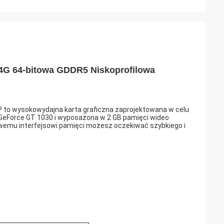
 4G 64-bitowa GDDR5 Niskoprofilowa
 to wysokowydajna karta graficzna zaprojektowana w celu
 GeForce GT 1030 i wyposażona w 2 GB pamięci wideo
towemu interfejsowi pamięci możesz oczekiwać szybkiego i