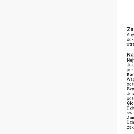
Za
Aby
dok
otr
Na
Naj
Jak
peł
Kon
Wsp
pot
Szy
Jes
pot
Glo
Dzi
świ
Zau
Dzi
zak