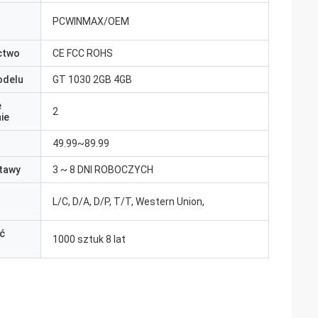
PCWINMAX/OEM
ctwo
CE FCC ROHS
odelu
GT 1030 2GB 4GB
e
2
ie
49.99~89.99
tawy
3 ~ 8 DNI ROBOCZYCH
L/C, D/A, D/P, T/T, Western Union,
ć
1000 sztuk 8 lat