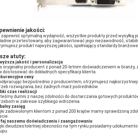
pewnienie jakości:
 zapewnić optymalną wydajność, wszystkie produkty przed wysyłką p
ładnie przetestowany, aby zagwarantować jego niezawodność, stabi
zymujesz produkt najwyższej jakości, spełniający standardy branżowe
sze atuty:
wyższa jakość i personalizacja
o oryginalny producent z ponad 20-letnim doświadczeniem w branży, 
ni dostosować do dokładnych specyfikacji klienta.
kurencyjne ceny
ółpracując bezpośrednio z producentem, otrzymujesz najkorzystniej
rzeb rozwiązania, bez żadnych marż pośredników.
bki czas realizacji
teśmy dumni z naszej zdolności do dostarczania gotowych produktów
rzebom w zakresie szybkiego wdrożenia.
balny zasięg
ęki zadowolonym klientom z ponad 200 krajów mamy sprawdzoną zdol
ecie.
faj naszemu doświadczeniu i zaangażowaniu
ęki dwudziestoletniej obecności na tym rynku posiadamy udokumen
upu.