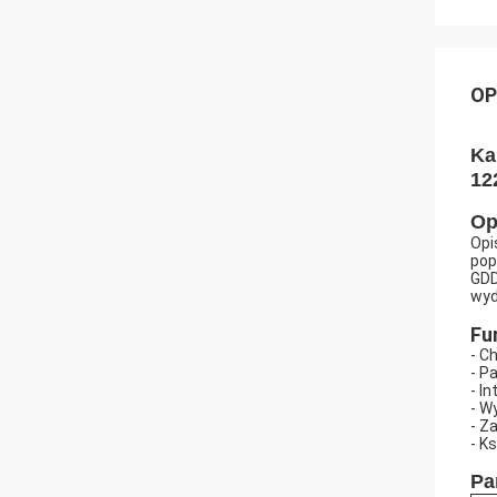
OP
Ka
12
Op
Opi
pop
GDD
wyd
Fu
- C
- P
- I
- W
- Z
- K
Pa