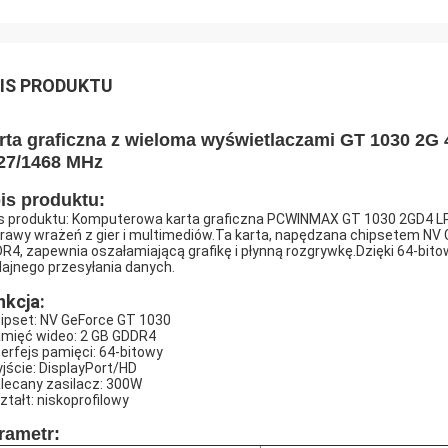
IS PRODUKTU
rta graficzna z wieloma wyświetlaczami GT 1030 2G
27/1468 MHz
is produktu:
s produktu: Komputerowa karta graficzna PCWINMAX GT 1030 2GD4 LP
rawy wrażeń z gier i multimediów.Ta karta, napędzana chipsetem NV
R4, zapewnia oszałamiającą grafikę i płynną rozgrywkę.Dzięki 64-bi
ajnego przesyłania danych.
nkcja:
hipset: NV GeForce GT 1030
amięć wideo: 2 GB GDDR4
nterfejs pamięci: 64-bitowy
yjście: DisplayPort/HD
alecany zasilacz: 300W
ształt: niskoprofilowy
rametr: