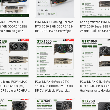
AX Geforce GTX
PCWINMAX Gaming GeForce
Karta graficzna PCW
i 4GB GDDR5 128Bit
RTX 3050 8 GB GDDR6 128-
RTX 2060 Super 8GB
na Karta do gier z
Bit HD/DP PCIe 4 Podwójne
256Bit Dual-Fan GPU 
iem HD OEM/ODM W
wentylatory Karta graficzna
3DP Ray Tracing dla 
nie dla komputera
do gier komputerowych
gier OEM Wholesale
narnego
graficzna PCWINMAX
PCWINMAX GeForce GTX
PCWINMAX OEM GeFo
e GTX 1660 Super,
1650 4GB GDRR6 128Bit HD
GTX 1060 5GB GDDR5 
DR6 do gier PC GPU,
DP DVI Wyjście Wsparcie
Graficzna karta do gie
owa karta wideo PCIe
DirectX 12 VR Ready OC
Fans z HD DP DVI wyj
 1660S do gier
Karta graficzna
kartą wideo