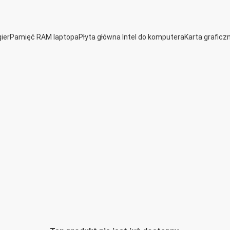
ier
Pamięć RAM laptopa
Płyta główna Intel do komputera
Karta grafic