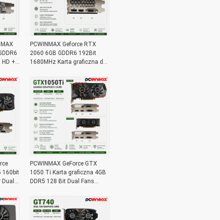
INMAX
PCWINMAX Geforce RTX
 GDDR6
2060 6GB GDDR6 192Bit
z HD +
1680MHz Karta graficzna do
PC do
gier z dwoma wentylatorami
z HD/DP/DVI
rce
PCWINMAX GeForce GTX
160bit
1050 Ti Karta graficzna 4GB
r Dual
DDR5 128 Bit Dual Fans
ściową
650MHz 1800MHz
Częstotliwość 1050Ti
Desktop GPU