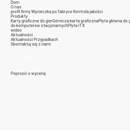
Dom
O nas
profil firmy
Wycieczka po fabryce
Kontrola jakości
Produkty
Karty graficzne do gier
Górnicza karta graficzna
Płyta główna do g
do komputerów stacjonarnych
Płyta ITX
wideo
Aktualności
Aktualności
Przypadkach
Skontaktuj się z nami
Poprosić o wycenę
描
述