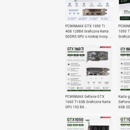
PCWINMAX GTX 1050 Ti
PCWINM
4GB 128Bit Graficzna Karta
1050 T
GDDR5 GPU o niskiej mocy z
Graficz
wyjściem HD DP DVI
wyjśc
magazy
stacjo
PCWINMAX Geforce GTX
Karta 
1660 Ti 6GB Graficzna Karta
GeForc
GPU 192 Bit
6GB GD
1500MHz/1770MHz HD DP
192-bit
DVI 14Gbps Pamięć
3.0 x16