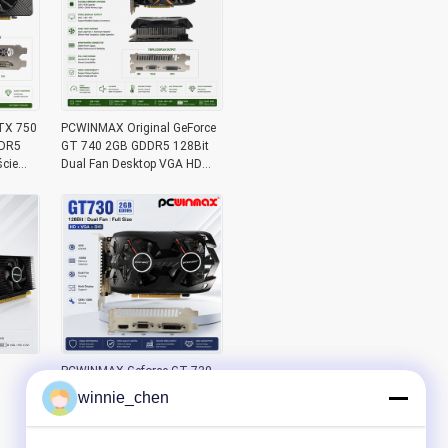
TX 750
PCWINMAX Original GeForce
DDR5
GT 740 2GB GDDR5 128Bit
cie
Dual Fan Desktop VGA HD
na
DVI Graficzna karta
PCWINMAX Geforce GT 730
2GB DDR5 128 Bit Full Size
winnie_chen
GK108 Interfejs VGA+HD+DVI
Karta graficzna do gier z
podwójnym wentylatorem