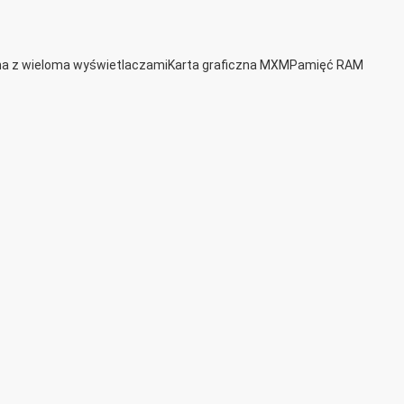
zna z wieloma wyświetlaczami
Karta graficzna MXM
Pamięć RAM