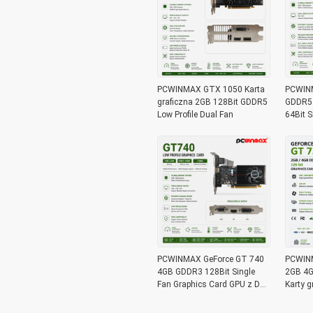
PCWINMAX GTX 1050 Karta
PCWIN
graficzna 2GB 128Bit GDDR5
GDDR5 
Low Profile Dual Fan
64Bit S
wideo d
PCWINMAX GeForce GT 740
PCWINM
4GB GDDR3 128Bit Single
2GB 4G
Fan Graphics Card GPU z DVI
Karty 
HD VGA Low Profile Output
Porty n
wideo 