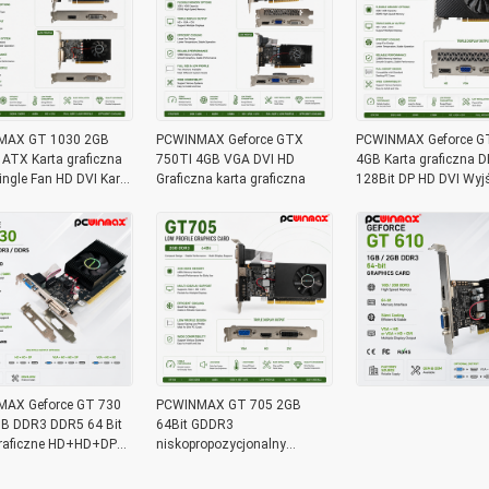
MAX GT 1030 2GB
PCWINMAX Geforce GTX
PCWINMAX Geforce G
ATX Karta graficzna
750TI 4GB VGA DVI HD
4GB Karta graficzna 
ingle Fan HD DVI Karta
Graficzna karta graficzna
128Bit DP HD DVI Wyjś
la pulpitu
PCIe x16 Karta graficz
AX Geforce GT 730
PCWINMAX GT 705 2GB
B DDR3 DDR5 64 Bit
64Bit GDDR3
graficzne HD+HD+DP
niskopropozycjonalny
iskoprofilna karta
pojedynczy wentylator VGA
na PC
DVI HD Port Graficzna karta