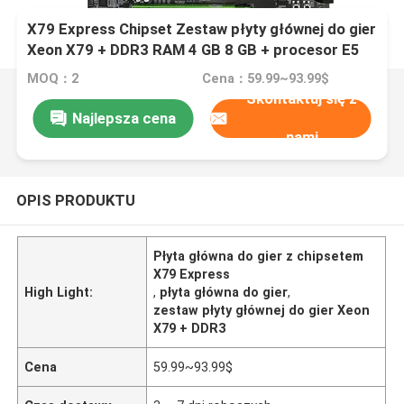
X79 Express Chipset Zestaw płyty głównej do gier
Xeon X79 + DDR3 RAM 4 GB 8 GB + procesor E5
MOQ：2
Cena：59.99~93.99$
Skontaktuj się z
Najlepsza cena
nami
OPIS PRODUKTU
Płyta główna do gier z chipsetem
X79 Express
High Light:
,
płyta główna do gier
,
zestaw płyty głównej do gier Xeon
X79 + DDR3
Cena
59.99~93.99$