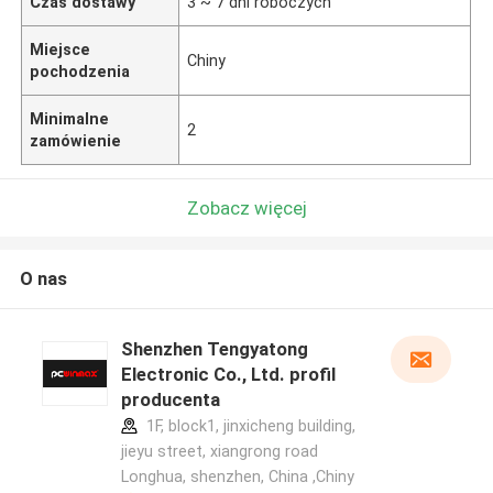
Czas dostawy
3 ~ 7 dni roboczych
Miejsce
Chiny
pochodzenia
Minimalne
2
zamówienie
Zobacz więcej
O nas
Shenzhen Tengyatong
Electronic Co., Ltd. profil
producenta
1F, block1, jinxicheng building,
jieyu street, xiangrong road
Longhua, shenzhen, China ,Chiny