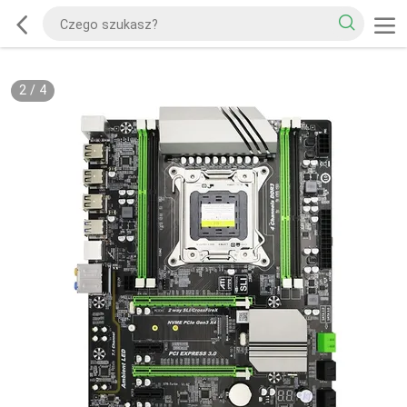
2
/
4