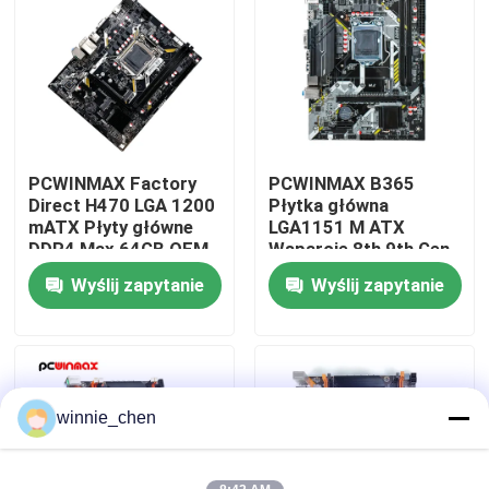
O nas
Wycieczka po fabryce
PCWINMAX Factory
PCWINMAX B365
Kontrola jakości
Direct H470 LGA 1200
Płytka główna
mATX Płyty główne
LGA1151 M ATX
DDR4 Max 64GB OEM
Wsparcie 8th 9th Gen
Skontaktuj się z nami
ODM Wsparcie 10th
CPU DDR4 do 64GB
Wyślij zapytanie
Wyślij zapytanie
11th Gen CPU
M.2 USB 3.0 Płytka
Wholesale
główna OEM
Wholesale
Poprosić o wycenę
Karty graficzne do gier
winnie_chen
Górnicza karta graficzna