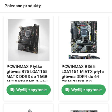
Polecane produkty
PCWINMAX Płytka
PCWINMAX B365
główna B75 LGA1155
LGA1151 M ATX płyta
MATX DDR3 do 16GB
główna DDR4 do 64
Dom
M.2 SATA3 HD Porty
GB M.2 USB 3.0
VGA Płytka
obsługa procesorów
Wyślij zapytanie
Wyślij zapytanie
stacjonarna dla
8. 9. generacji OEM
Produkty
komputerów
hurtownia
biurowych i systemów
biznesowych
Filmy