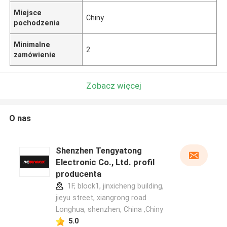
Miejsce
Chiny
pochodzenia
Minimalne
2
zamówienie
Zobacz więcej
O nas
Shenzhen Tengyatong
Electronic Co., Ltd. profil
producenta
1F, block1, jinxicheng building,
jieyu street, xiangrong road
Longhua, shenzhen, China ,Chiny
5.0