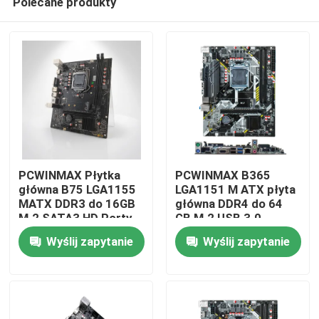
Polecane produkty
PCWINMAX Płytka
PCWINMAX B365
główna B75 LGA1155
LGA1151 M ATX płyta
MATX DDR3 do 16GB
główna DDR4 do 64
M.2 SATA3 HD Porty
GB M.2 USB 3.0
Dom
VGA Płytka
obsługa procesorów
Wyślij zapytanie
Wyślij zapytanie
stacjonarna dla
8. 9. generacji OEM
komputerów
hurtownia
Produkty
biurowych i systemów
biznesowych
Filmy