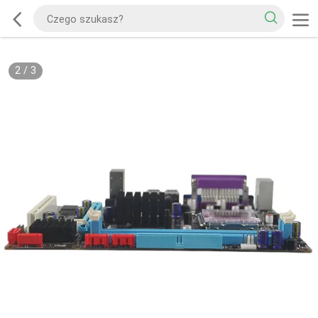
2
/
3