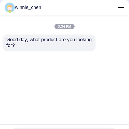
winnie_chen
3:34 PM
Good day, what product are you looking 
for?
Karta graficzna
GT 210 1 GB 64-bitowa
PCWINMAX GT 730 2GB
karta graficzna do gier
GDDR5 64bit GPU o
GDDR3 2560x1600
niskim profilu
Interfejs VGA z
pasywnego chłodzenia z
pojedynczym
Wyślij zapytanie
Wyślij zapytanie
uchwytami I/O OEM/ODM
wentylatorem
dla cichych komputerów
HTPC i biurowych
Dom
O nas
Skontaktuj się z nami
Desktop Site
Sitemap
Privacy Policy