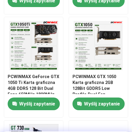
Wyślij zapytanie
Wyślij zapytanie
HD/DP/DVI
graficzna
Płyta główna do gier
Pamięć RAM laptopa
Płyta główna Intel do komputera
Karta graficzna z wieloma wyświetlaczami
PCWINMAX GeForce GTX
PCWINMAX GTX 1050
1050 Ti Karta graficzna
Karta graficzna 2GB
4GB DDR5 128 Bit Dual
128Bit GDDR5 Low
Karta graficzna MXM
Fans 650MHz 1800MHz
Profile Dual Fan
Częstotliwość 1050Ti
Wyślij zapytanie
Wyślij zapytanie
Desktop GPU
Pamięć RAM do komputerów stacjonarnych
Płyta ITX