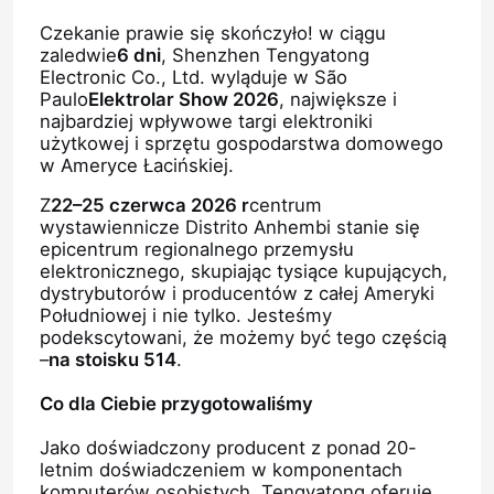
Czekanie prawie się skończyło! w ciągu
zaledwie
6 dni
, Shenzhen Tengyatong
Electronic Co., Ltd. wyląduje w São
Paulo
Elektrolar Show 2026
, największe i
najbardziej wpływowe targi elektroniki
użytkowej i sprzętu gospodarstwa domowego
w Ameryce Łacińskiej.
Z
22–25 czerwca 2026 r
centrum
wystawiennicze Distrito Anhembi stanie się
epicentrum regionalnego przemysłu
elektronicznego, skupiając tysiące kupujących,
dystrybutorów i producentów z całej Ameryki
Południowej i nie tylko. Jesteśmy
podekscytowani, że możemy być tego częścią
–
na stoisku 514
.
Co dla Ciebie przygotowaliśmy
Jako doświadczony producent z ponad 20-
letnim doświadczeniem w komponentach
komputerów osobistych, Tengyatong oferuje