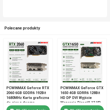
O nas
Polecane produkty
Wycieczka po fabryce
Kontrola jakości
Skontaktuj się z nami
Poprosić o wycenę
PCWINMAX Geforce RTX
PCWINMAX GeForce GTX
Karty graficzne do gier
2060 6GB GDDR6 192Bit
1650 4GB GDRR6 128Bit
1680MHz Karta graficzna
HD DP DVI Wyjście
do gier z dwoma
Wsparcie DirectX 12 VR
Górnicza karta graficzna
wentylatorami z
Ready OC Karta