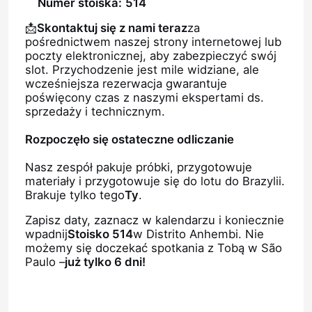
Numer stoiska:
514
📩
Skontaktuj się z nami teraz
za
pośrednictwem naszej strony internetowej lub
poczty elektronicznej, aby zabezpieczyć swój
slot. Przychodzenie jest mile widziane, ale
wcześniejsza rezerwacja gwarantuje
poświęcony czas z naszymi ekspertami ds.
sprzedaży i technicznym.
Rozpoczęło się ostateczne odliczanie
Nasz zespół pakuje próbki, przygotowuje
materiały i przygotowuje się do lotu do Brazylii.
Brakuje tylko tego
Ty
.
Dom
Zapisz daty, zaznacz w kalendarzu i koniecznie
wpadnij
Stoisko 514
w Distrito Anhembi. Nie
możemy się doczekać spotkania z Tobą w São
Paulo –
już tylko 6 dni!
Produkty
Filmy