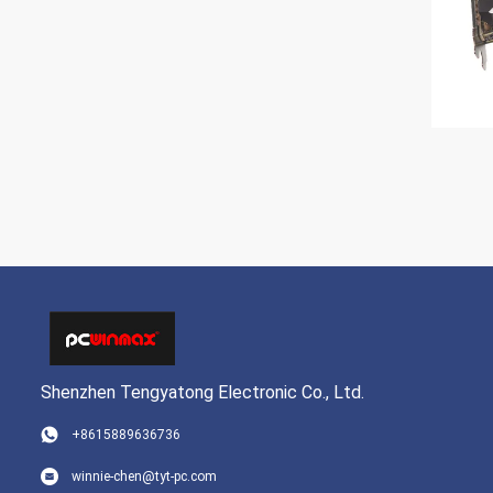
Shenzhen Tengyatong Electronic Co., Ltd.
+8615889636736
winnie-chen@tyt-pc.com