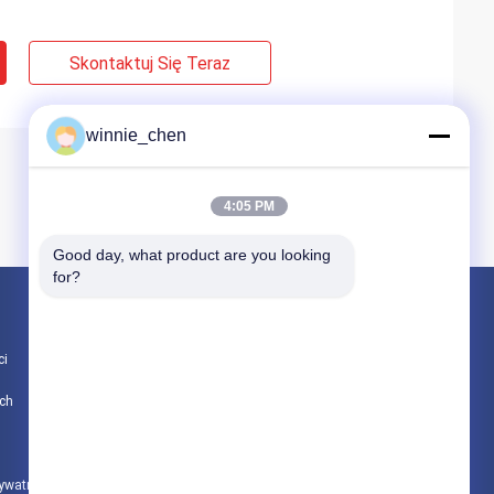
Skontaktuj Się Teraz
winnie_chen
4:05 PM
Good day, what product are you looking 
for?
Produkty
ci
Karty graficzne do gier
ch
Górnicza karta graficzna
Płyta główna do gier
rywatności
Wszystkie kategorie