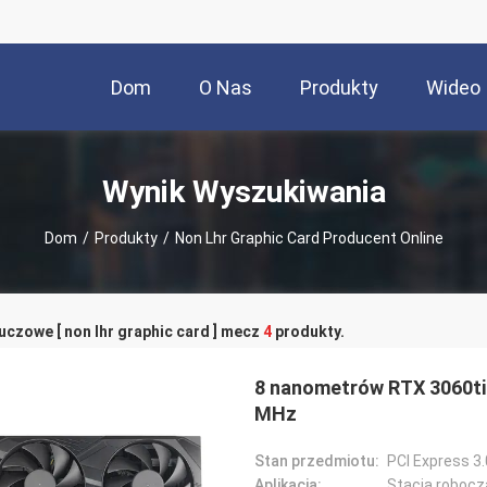
Dom
O Nas
Produkty
Wideo
Wynik Wyszukiwania
Dom
/
Produkty
/
Non Lhr Graphic Card Producent Online
uczowe [ non lhr graphic card ] mecz
4
produkty.
8 nanometrów RTX 3060ti 
MHz
Stan przedmiotu:
PCI Express 3
Aplikacja:
Stacja robocz