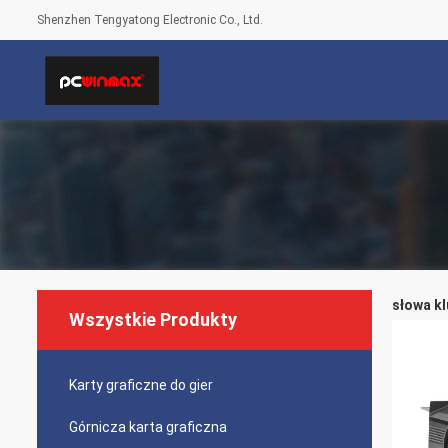
Shenzhen Tengyatong Electronic Co., Ltd.
słowa kl
Wszystkie Produkty
Karty graficzne do gier
Górnicza karta graficzna