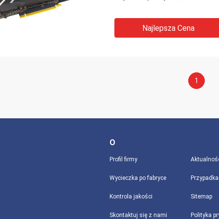
Najlepsza Cena
1
O
Profil firmy
Aktualnoś
Wycieczka po fabryce
Przypadka
Kontrola jakości
Sitemap
Skontaktuj się z nami
Polityka p