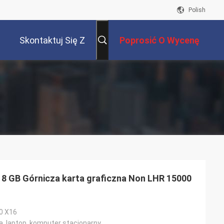
Polish
Skontaktuj Się Z
Poprosić O Wycenę
Nami
8 GB Górnicza karta graficzna Non LHR 15000
.0 X16
a, laptop, komputer stacjonarny