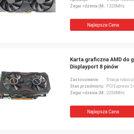
Zegar rdzenia (MHz):
1320MHz
Najlepsza Cena
Karta graficzna AMD do 
Displayport 8 pinów
Zastosowanie:
Stacja robocz
Stan przedmiotu:
PCI Express 3
Zegar rdzenia (MHz):
2250MHz
Najlepsza Cena