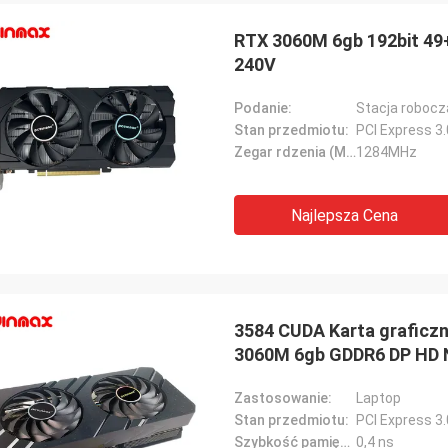
STS Recykling
RTX 3060M 6gb 192bit 49
240V
 dobra firma!! Mają najlepszy
t w najlepszej cenie!
Podanie:
Stacja robocz
Stan przedmiotu:
PCI Express 3
Zegar rdzenia (MHz):
1284MHz
Najlepsza Cena
3584 CUDA Karta graficz
3060M 6gb GDDR6 DP HD 
Zastosowanie:
Laptop
Stan przedmiotu:
PCI Express 3
Szybkość pamięci wideo:
0,4 ns