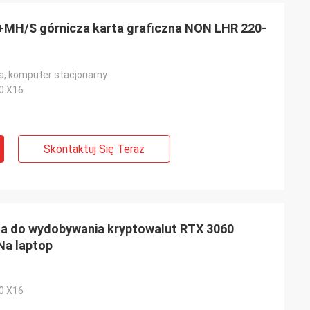
+MH/S górnicza karta graficzna NON LHR 220-
a, komputer stacjonarny
.0 X16
Skontaktuj Się Teraz
na do wydobywania kryptowalut RTX 3060
Na laptop
.0 X16